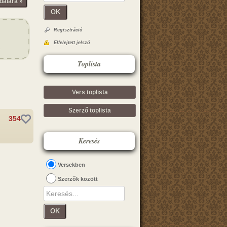
dalára »
OK
Regisztráció
Elfelejtett jelszó
Toplista
Vers toplista
Szerző toplista
354
Keresés
Versekben
Szerzők között
OK