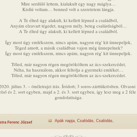
Mire serdülő lettem, kialakult egy nagy máglya…
Kisfiú voltam… benned volt a szeretetem lángja.
A Te élted úgy alakult, ki kellett lépned a családból,
Anyám elzavart tégedet, nagyon mély, beteg csalárdságból…
A Te élted úgy alakult, ki kellett lépned a családból.
Így most úgy emlékszem, nincs apám, nagyon rég' kit ünnepeljek,
Téged amott, a másik családban vajon még ünnepelnek?
Így most úgy emlékszem, nincs apám, nagyon rég' kit ünnepeljek.
Tőled, már nagyon régen megörököltem az ács-szekercédet,
Néha, ha használom, akkor feltolja a gyermeki emléket…
Tőled, már nagyon régen megörököltem az ács-szekercédet.
020. július 3. – önéletrajzi írás. Íródott; 3 soros-zárttükrösben. Olvasni
lső és 2. sort egyben, majd a 2. és 3. sort egyben, így lesz meg a 2 fél
gondolatisága.
Apák napja
,
Csalódás
,
Csalódás
,
stra Ferenc József