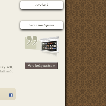
Facebook
Vers a honlapodra
Vers beágyazása »
 úgy kell,
e látásmód