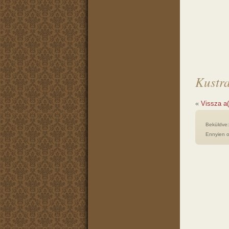
Kustra
«
Vissza a
Beküldve
Ennyien o