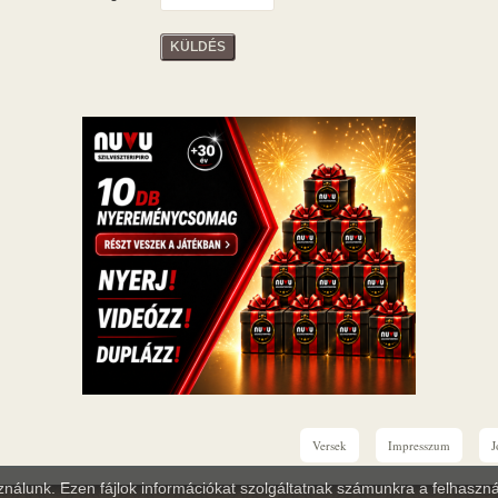
KÜLDÉS
Versek
Impresszum
J
sználunk. Ezen fájlok információkat szolgáltatnak számunkra a felhasznál