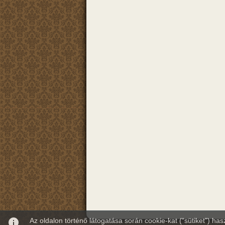
info
Az oldalon történő látogatása során cookie-kat (“sütiket”) ha