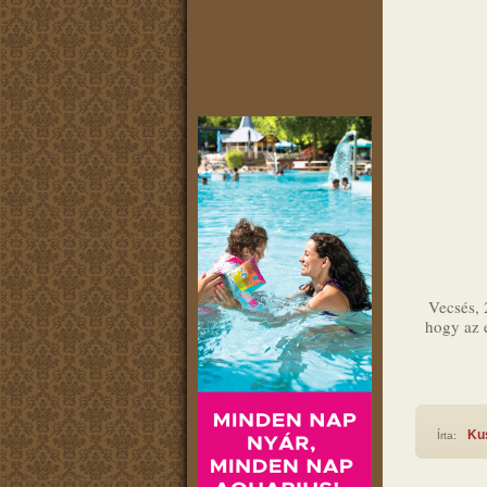
Vecsés, 2
hogy az e
Ku
Írta: