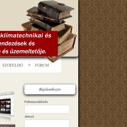
SZÓFELHŐ
FÓRUM
Bejelentkezés
Felhasználónév
Jelszó