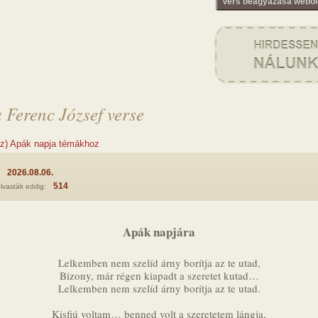
Vers beágyazása webol
 Ferenc József verse
(z) Apák napja témákhoz
2026.08.06.
:
514
lvasták eddig:
Apák napjára
Lelkemben nem szelíd árny borítja az te utad,
Bizony, már régen kiapadt a szeretet kutad…
Lelkemben nem szelíd árny borítja az te utad.
Kisfiú voltam… benned volt a szeretetem lángja,