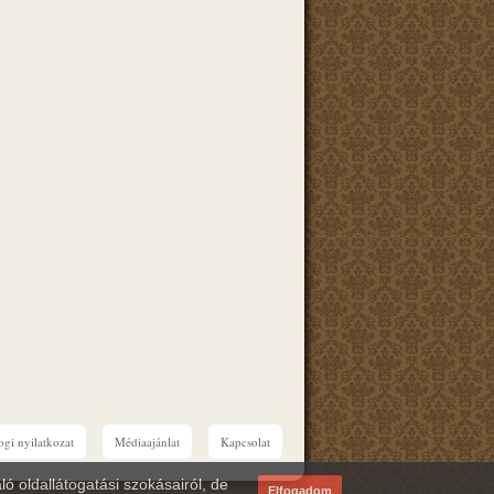
ogi nyilatkozat
Médiaajánlat
Kapcsolat
ó oldallátogatási szokásairól, de
Elfogadom