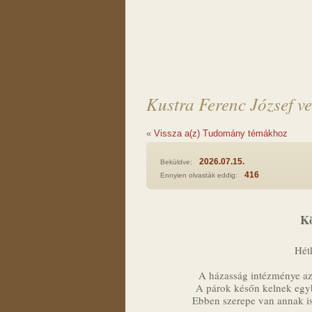
Kustra Ferenc József ve
«
Vissza a(z) Tudomány témákhoz
2026.07.15.
Beküldve:
416
Ennyien olvasták eddig:
Kö
Hét
A házasság intézménye az
A párok későn kelnek egybe
Ebben szerepe van annak is