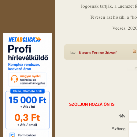
Jogosnak tartják, a „nemzet f
Tévesen azt hiszik, a "kö
Vecsés, 2020
Kustra Ferenc József
Írta:
SZÓLJON HOZZÁ ÖN IS
Név
Szöveg