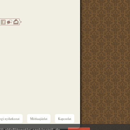
ogi nyilatkozat
Médiaajánlat
Kapcsolat
ó oldallátogatási szokásairól, de