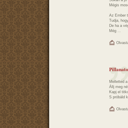
Mégis moso
Az Ember t
Tudja, hog
De ha a vé
Még ...
Olvast
Pillanat
Melletted 
Állj meg né
Kapj el titk
S próbáld k
Olvast