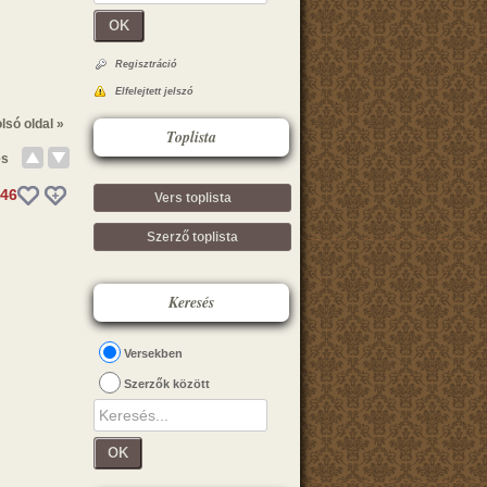
OK
Regisztráció
Elfelejtett jelszó
lsó oldal »
Toplista
és
46
Vers toplista
Szerző toplista
Keresés
Versekben
Szerzők között
OK