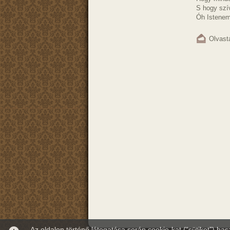
S hogy szí
Óh Istenem,
Olvast
Az oldalon történő látogatása során cookie-kat (“sütiket”) ha