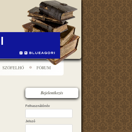
SZÓFELHŐ
FÓRUM
Bejelentkezés
Felhasználónév
Jelszó