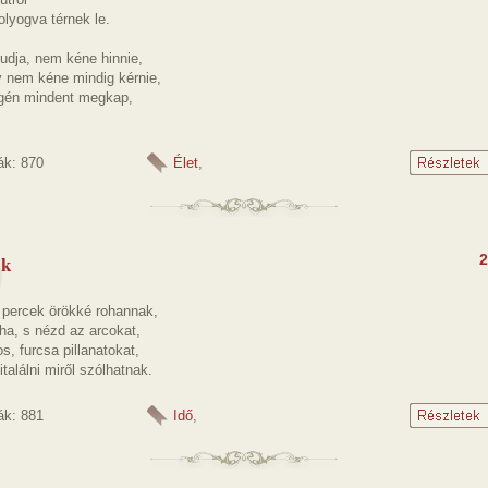
lyogva térnek le.
udja, nem kéne hinnie,
y nem kéne mindig kérnie,
gén mindent megkap,
ák: 870
Élet
,
ok
2
a percek örökké rohannak,
ha, s nézd az arcokat,
os, furcsa pillanatokat,
italálni miről szólhatnak.
ák: 881
Idő
,