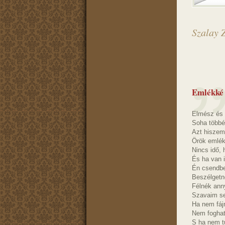
Szalay Z
Emlékké 
Elmész és 
Soha többé
Azt hiszem
Örök emlék
Nincs idő,
És ha van i
Én csendb
Beszélgetn
Félnék ann
Szavaim s
Ha nem fáj
Nem fogha
S ha nem 