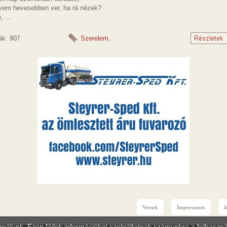
vem hevesebben ver, ha rá nézek?
 ...
ák: 907
Szerelem
,
Versek
Impresszum
J
sználunk. Ezen fájlok információkat szolgáltatnak számunkra a felhasznál