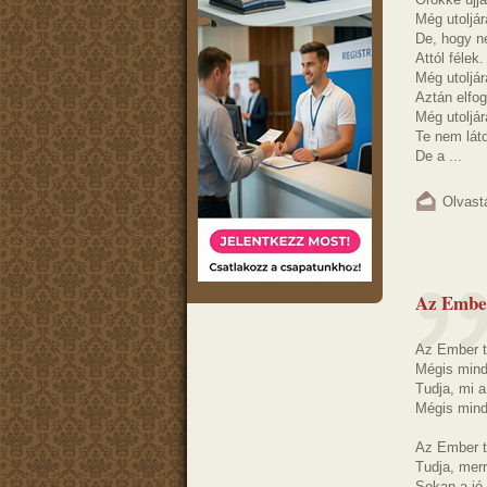
Még utoljá
De, hogy n
Attól félek.
Még utoljár
Aztán elfo
Még utoljár
Te nem lát
De a ...
Olvast
Az Embe
Az Ember t
Mégis mind
Tudja, mi a
Mégis mind
Az Ember tu
Tudja, mer
Sokan a jó 