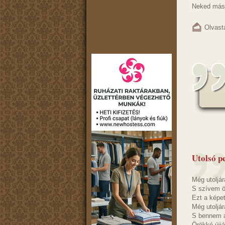
Neked más 
Olvast
Utolsó pe
Még utoljár
S szívem ö
Ezt a képet
Még utoljá
S bennem a
Örökké újjá