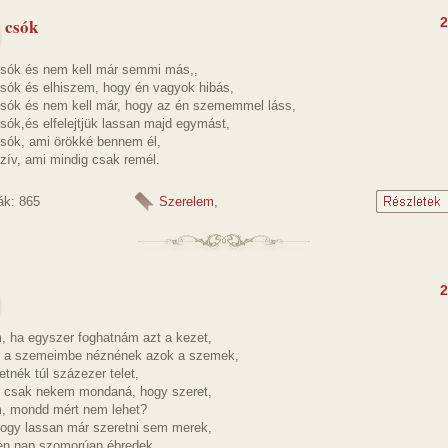
 csók
2
sók és nem kell már semmi más,,
sók és elhiszem, hogy én vagyok hibás,
sók és nem kell már, hogy az én szememmel láss,
sók,és elfelejtjük lassan majd egymást,
sók, ami örökké bennem él,
zív, ami mindig csak remél.
ák: 865
Szerelem
,
2
, ha egyszer foghatnám azt a kezet,
r a szemeimbe néznének azok a szemek,
etnék túl százezer telet,
 csak nekem mondaná, hogy szeret,
, mondd mért nem lehet?
hogy lassan már szeretni sem merek,
n nap szomorúan ébredek,