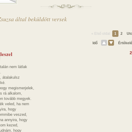
suzsa által beküldött versek
« Első oldal
1
2
Uto
Idő
Értékel
leszel
2
talán nem látlak
.
, átalakulsz
ké.
 hogy megismerjelek,
s rá alkalom,
en tovább megyek.
ék veled, ha nem
yira, hogy
emmibe veszed,
na annyira, hogy
tom kezed,
tudnám, hogy