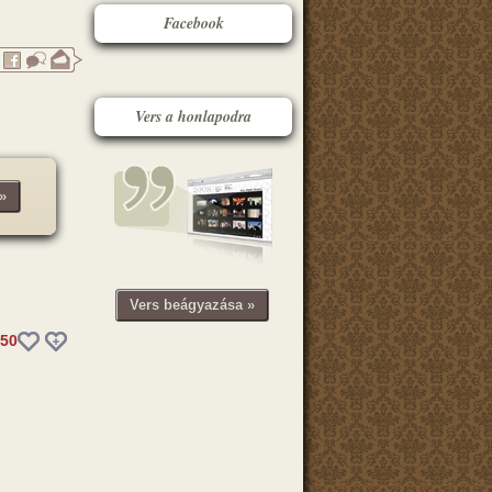
Facebook
Vers a honlapodra
»
Vers beágyazása »
50