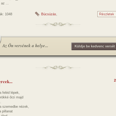
az ...
ák: 1048
Búcsúzás
,
Az Ön versének a helye...
Küldje be kedvenc versét 
rcek...
2
a feléd lépek,
rökké őrzi majd
.
ra szemedbe nézek,
 pillanat
 éled.