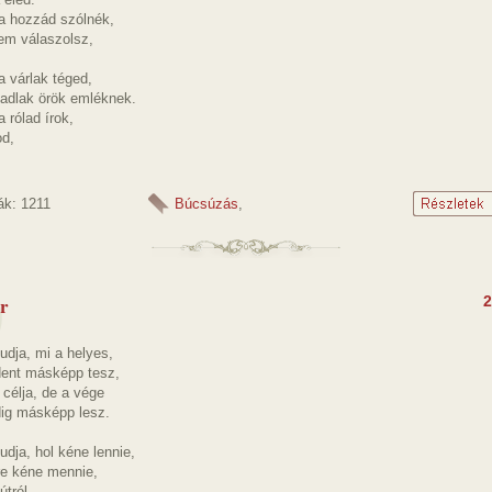
ra hozzád szólnék,
em válaszolsz,
a várlak téged,
gadlak örök emléknek.
a rólad írok,
od,
ák: 1211
Búcsúzás
,
r
2
udja, mi a helyes,
ent másképp tesz,
 célja, de a vége
ig másképp lesz.
dja, hol kéne lennie,
re kéne mennie,
útról