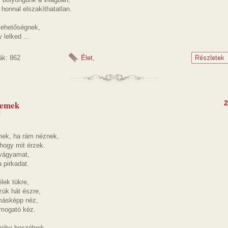
 honnal elszakíthatatlan.
 lehetőségnek,
 lelked ...
ák: 862
Élet
,
zemek
2
ek, ha rám néznek,
hogy mit érzek.
 vágyamat,
 pirkadat.
lek tükre,
zük hát észre,
másképp néz,
imogató kéz.
éha beszélnek,