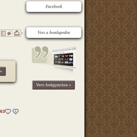
Facebook
Vers a honlapodra
»
Vers beágyazása »
63