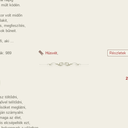
 múlt ködén.
or volt midőn
lakit,
s, megfeszítés,
ok bűneit.
i, aki ...
ák: 989
Húsvét
,
2
z töltődni,
ővel telítődni,
ősöket meglátni,
án szárnyalni.
maga az élet,
s elcsépelték ezt,
 bolyongunk a világban,