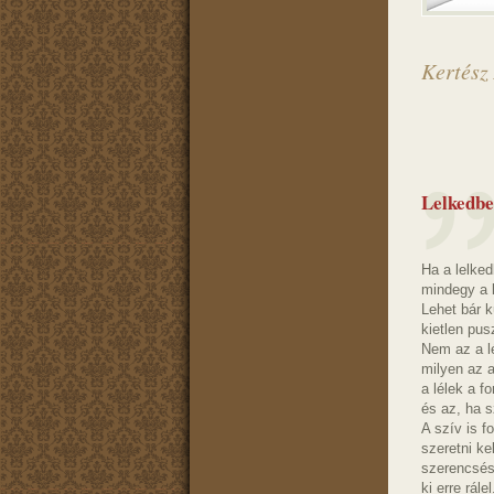
Kertész
Lelkedbe
Ha a lelked
mindegy a k
Lehet bár kü
kietlen pus
Nem az a l
milyen az 
a lélek a fo
és az, ha 
A szív is f
szeretni kel
szerencsés
ki erre rálel