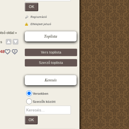
OK
Regisztráció
Elfelejtett jelszó
lsó oldal »
Toplista
és
48
Vers toplista
Szerző toplista
Keresés
Versekben
Szerzők között
OK