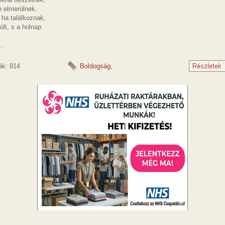
 elmerülnek,
 ha találkoznak,
últ, s a holnap.
..
ák: 914
Boldogság
,