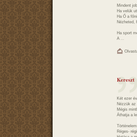
Mindent jo
Ha velük ut
Ha Ő a főnö
Nézheted, h
Ha sport m
A ...
Olvast
Kereszt
Két ezer év
Nézzük az
Mégis mint
Áthatja a l
Történelem 
Réges- rég
Hatása a m