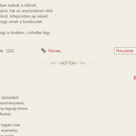
bban tudnak a nőknél,
azol, hát az anyósülésen ültél.
köd, kifejezetten jaj neked,
ogy emeli a fizetésedet.
egy a tévében, csöndbe légy,
ák: 1152
Vicces
,
2
 távlatából
 eseményeket,
ha tegnap lenne,
elkeket.
lapjain már
i esemény,
ai napig