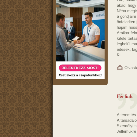
akad, hogy
Néha megin
a gondjaim
önfeledten 
hajam hoss
Amikor feln
kifelé tartá
legbelül m
édesek, lág
Ki ...
Olvast
Férfiak
A teremtés
A társadalo
Személyi s
Jellemükre