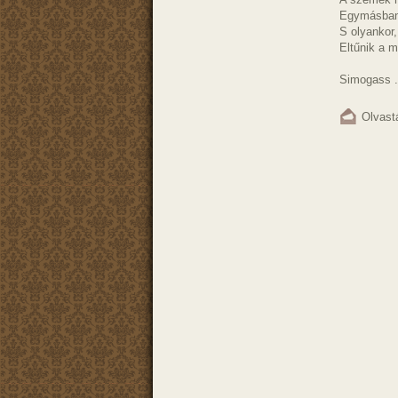
Egymásban
S olyankor,
Eltűnik a m
Simogass .
Olvast