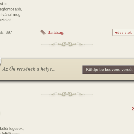
st is,
legfontosabb,
yilvánul meg,
sztalat. ...
ák: 897
Barátság
,
Az Ön versének a helye...
Küldje be kedvenc versét 
2
különlegesek,
 feltöltenek,