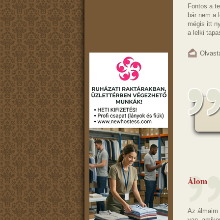
Fontos a te
bár nem a 
mégis itt n
a lelki tapa
Olvast
Álom
Az álmaim 
van, amikor