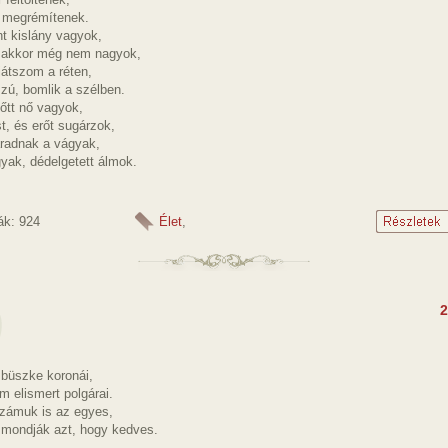
 megrémítenek.
t kislány vagyok,
 akkor még nem nagyok,
játszom a réten,
zú, bomlik a szélben.
őtt nő vagyok,
st, és erőt sugárzok,
aradnak a vágyak,
yak, dédelgetett álmok.
ák: 924
Élet
,
2
 büszke koronái,
m elismert polgárai.
zámuk is az egyes,
 mondják azt, hogy kedves.