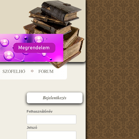
SZÓFELHŐ
FÓRUM
Bejelentkezés
Felhasználónév
Jelszó