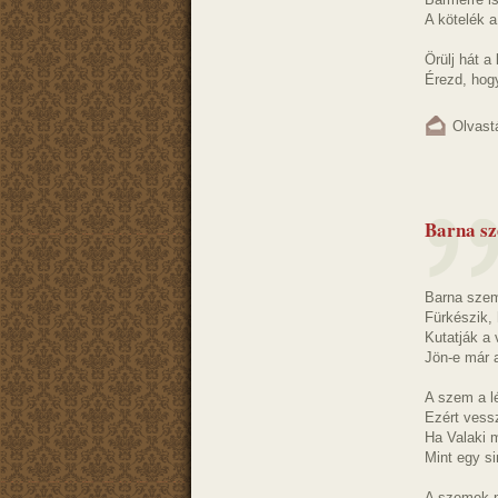
A kötelék a
Örülj hát a
Érezd, hogy
Olvast
Barna s
Barna szem
Fürkészik, 
Kutatják a
Jön-e már a
A szem a lé
Ezért vess
Ha Valaki 
Mint egy s
A szemek n