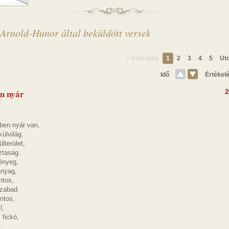
 Arnold-Hunor által beküldött versek
« Első oldal
1
2
3
4
5
Uto
Idő
Értékel
n nyár
2
ben nyár van,
ülvilág.
lterület,
ztaság.
ényeg,
anyag,
ntos,
szabad.
ontos,
l,
 fickó,
.