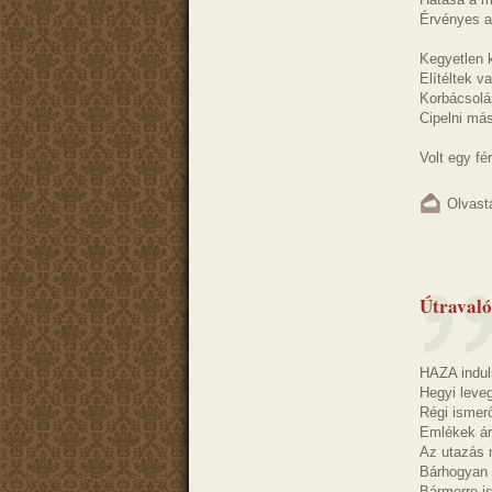
Érvényes a
Kegyetlen k
Elítéltek va
Korbácsolá
Cipelni más
Volt egy férf
Olvast
Útravaló
HAZA induls
Hegyi leveg
Régi ismer
Emlékek árj
Az utazás 
Bárhogyan i
Bármerre is