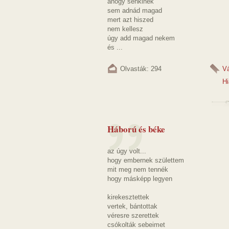
ahogy senkinek
sem adnád magad
mert azt hiszed
nem kellesz
úgy add magad nekem
és ...
Olvasták: 294
V
Hi
Háború és béke
az úgy volt...
hogy embernek születtem
mit meg nem tennék
hogy másképp legyen
kirekesztettek
vertek, bántottak
véresre szerettek
csókolták sebeimet