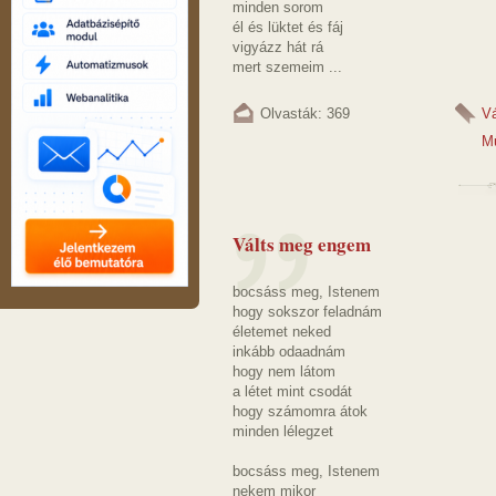
minden sorom
él és lüktet és fáj
vigyázz hát rá
mert szemeim ...
Olvasták: 369
V
M
Válts meg engem
bocsáss meg, Istenem
hogy sokszor feladnám
életemet neked
inkább odaadnám
hogy nem látom
a létet mint csodát
hogy számomra átok
minden lélegzet
bocsáss meg, Istenem
nekem mikor