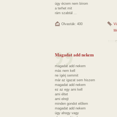
úgy érzem nem bírom
a terhet mit
rám szabtál ...
Olvasták: 400
V
M
Magadat add nekem
magadat add nekem
más nem kell
ne ígérj semmit
már az igazat sem hiszem
magadat add nekem
ez az egy ami kell
ami éltet
ami elrejt
minden gondot előlem
magadat add nekem
úgy ahogy vagy