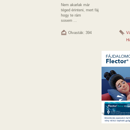
Nem akarlak már
téged érinteni, mert fáj
hogy te rám
sosem ...
Olvasták: 394
V
Hi