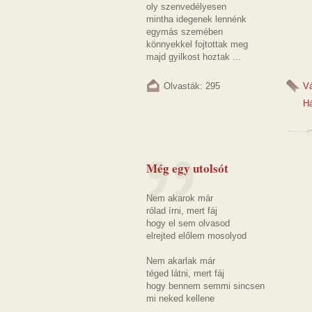
oly szenvedélyesen
mintha idegenek lennénk
egymás szemében
könnyekkel fojtottak meg
majd gyilkost hoztak ...
Olvasták: 295
V
H
Még egy utolsót
Nem akarok már
rólad írni, mert fáj
hogy el sem olvasod
elrejted előlem mosolyod
Nem akarlak már
téged látni, mert fáj
hogy bennem semmi sincsen
mi neked kellene