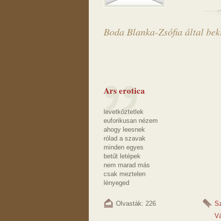
Boda Blanka-Zsófia által bek
Ars erotica
levetkőztetlek
euforikusan nézem
ahogy leesnek
rólad a szavak
minden egyes
betűt letépek
nem marad más
csak meztelen
lényeged
Olvasták: 226
S
V