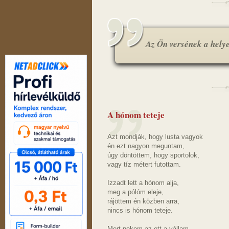
Az Ön versének a helye.
A hónom teteje
Azt mondják, hogy lusta vagyok
én ezt nagyon meguntam,
úgy döntöttem, hogy sportolok,
vagy tíz métert futottam.
Izzadt lett a hónom alja,
meg a pólóm eleje,
rájöttem én közben arra,
nincs is hónom teteje.
Mert nekem az ott a vállam