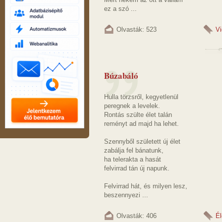
ez a szó ...
Olvasták: 523
V
Búzabáló
Hulla törzsről, kegyetlenül
peregnek a levelek.
Rontás szülte élet talán
reményt ad majd ha lehet.
Szennyből született új élet
zabálja fel bánatunk,
ha telerakta a hasát
felvirrad tán új napunk.
Felvirrad hát, és milyen lesz,
beszennyezi ...
Olvasták: 406
Él