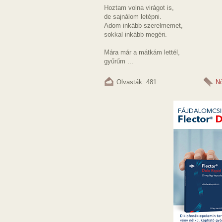
Hoztam volna virágot is,
de sajnálom letépni.
Adom inkább szerelmemet,
sokkal inkább megéri.
Mára már a mátkám lettél,
gyűrűm ...
Olvasták: 481
N