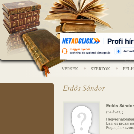
VERSEK
SZERZŐK
FEL
Erdős Sándor
Erdős Sándor
(54 éves, )
Hegyeshalomban
Lírai és prózai m
Fogadjátok szeret