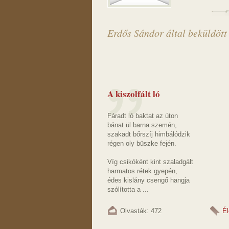
Erdős Sándor által beküldött
A kiszolfált ló
Fáradt ló baktat az úton
bánat ül barna szemén,
szakadt bőrszíj himbálódzik
régen oly büszke fején.
Víg csikóként kint szaladgált
harmatos rétek gyepén,
édes kislány csengő hangja
szólította a ...
Olvasták: 472
Él