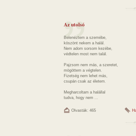
Az utolsó
Belenéztem a szemébe,
köszönt nekem a halál.
Nem adom sorsom kezébe,
védtelen most nem talál.
Pajzsom nem más, a szeretet,
mögöttem a végtelen.
Fizetség nem lehet más,
csupán csak az életem.
Megharcoltam a halállal
tudva, hogy nem ...
Olvasták: 465
Ha