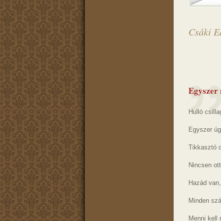
Csáki Ed
Egyszer
Hulló csill
Egyszer úg
Tikkasztó 
Nincsen ott
Hazád van,
Minden szá
Menni kell 