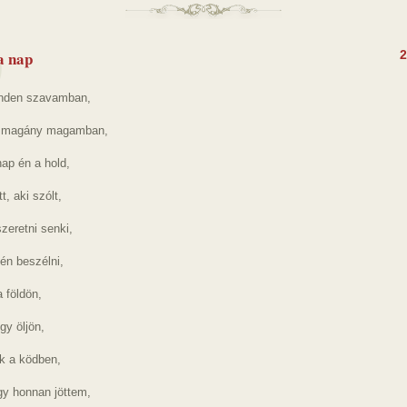
a nap
2
inden szavamban,
 magány magamban,
ap én a hold,
t, aki szólt,
zeretni senki,
én beszélni,
 földön,
gy öljön,
ek a ködben,
y honnan jöttem,