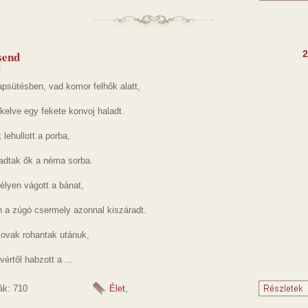
send
2
psütésben, vad komor felhők alatt,
elve egy fekete konvoj haladt.
 lehullott a porba,
ladtak ők a néma sorba.
lyen vágott a bánat,
a zúgó csermely azonnal kiszáradt.
ovak rohantak utánuk,
értől habzott a ...
ák: 710
Élet
,