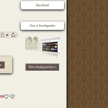
Facebook
Vers a honlapodra
»
Vers beágyazása »
58