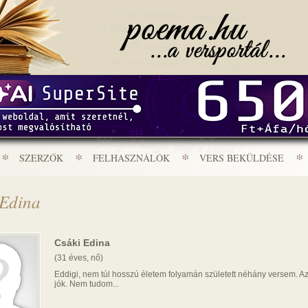
SZERZŐK
FELHASZNÁLÓK
VERS BEKÜLDÉSE
 Edina
Csáki Edina
(31 éves, nő)
Eddigi, nem túl hosszú életem folyamán született néhány versem. A
jók. Nem tudom...