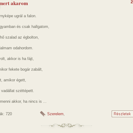
 mert akarom
2
rnyképe ugrál a falon.
gyamban és csak hallgatom,
hő szalad az égbolton,
dalmam odahordom.
olt, akkor is ha fájt,
ikor fekete bogár zabált,
t, amikor égett,
vadállat széttépett.
menni akkor, ha nincs is ...
ák: 720
Szerelem
,