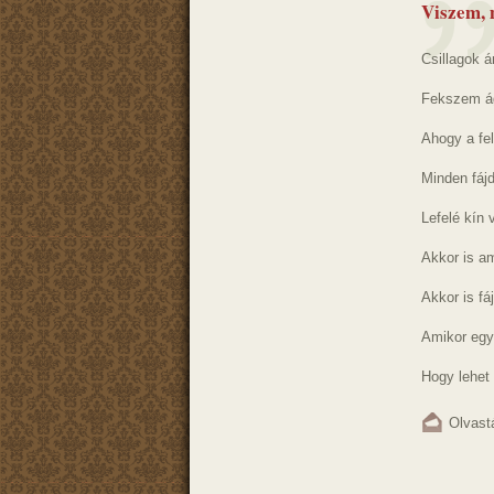
Viszem,
Csillagok á
Fekszem á
Ahogy a fel
Minden fáj
Lefelé kín v
Akkor is am
Akkor is fáj
Amikor egy 
Hogy lehet 
Olvast