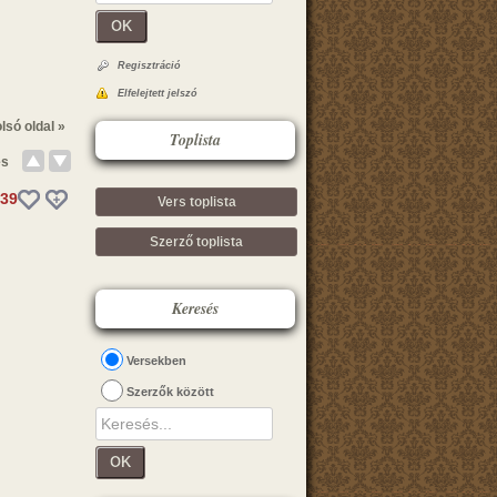
OK
Regisztráció
Elfelejtett jelszó
lsó oldal »
Toplista
és
39
Vers toplista
Szerző toplista
Keresés
Versekben
Szerzők között
OK