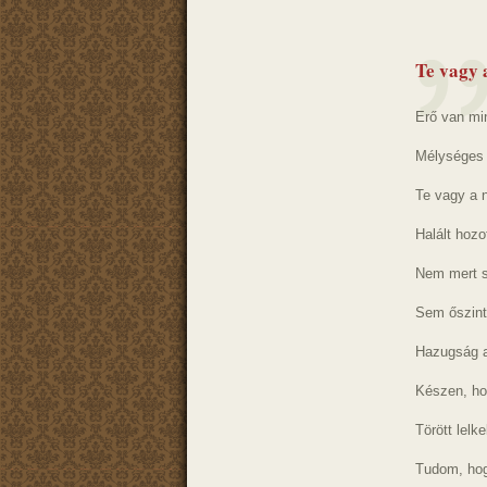
Te vagy 
Erő van m
Mélységes
Te vagy a n
Halált hozot
Nem mert s
Sem őszint
Hazugság a
Készen, ho
Törött lelk
Tudom, hog