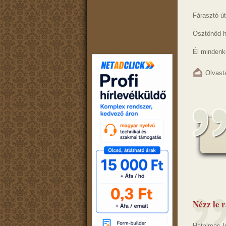
Fárasztó út
Ösztönöd ha
Él mindenki
Olvast
Nézz le 
Hatalmas I