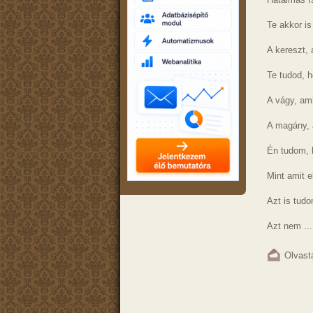
Te akkor i
A kereszt, 
Te tudod, 
A vágy, ami
A magány, a
Én tudom, 
Mint amit e
Azt is tud
Azt nem ...
Olvast