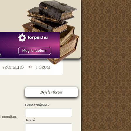
SZÓFELHŐ
FÓRUM
Bejelentkezés
Felhasználónév
zt mondjág,
Jelszó