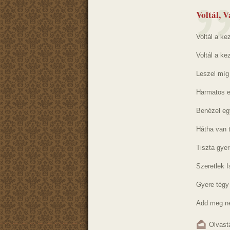
Voltál, V
Voltál a ke
Voltál a ke
Leszel míg 
Harmatos e
Benézel eg
Hátha van 
Tiszta gyer
Szeretlek 
Gyere tégy
Add meg ne
Olvast