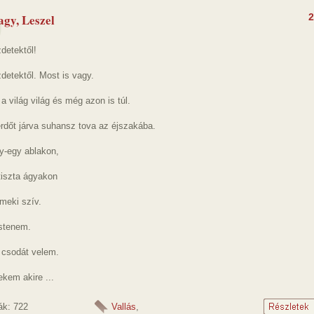
agy, Leszel
2
zdetektől!
zdetektől. Most is vagy.
a világ világ és még azon is túl.
rdőt járva suhansz tova az éjszakába.
y-egy ablakon,
tiszta ágyakon
meki szív.
Istenem.
 csodát velem.
kem akire ...
ák: 722
Vallás
,