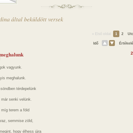
ina által beküldött versek
« Első oldal
1
2
Uto
Idő
Értékel
 meghalunk
2
agok vagyunk.
yis meghalunk.
csöndben térdepelünk
 már senki velünk.
 míg terem a föld
raz, semmise zöld,
megint, hogy élhess újra