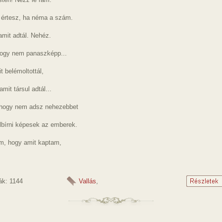
s értesz, ha néma a szám.
amit adtál. Nehéz.
hogy nem panaszképp...
t belémoltottál,
mit társul adtál...
hogy nem adsz nehezebbet
lbírni képesek az emberek.
om, hogy amit kaptam,
ák: 1144
Vallás
,