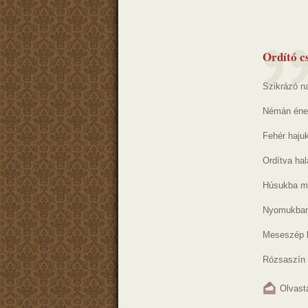
Ordító c
Szikrázó na
Némán ének
Fehér hajuk
Ordítva ha
Húsukba mé
Nyomukban 
Meseszép l
Rózsaszín v
Olvast