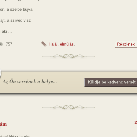
on, a szélbe bújva,
jt, a szíved visz
 aki ...
ák: 757
Halál, elmúlás
,
Az Ön versének a helye...
Küldje be kedvenc versét 
rám
2
sten! Nézz le rám.